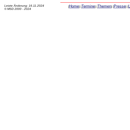
Letzte Änderung: 16.11.2024
Home
Termine
Themen
Presse
[
] [
] [
] [
] [
© MSD 2000 - 2024