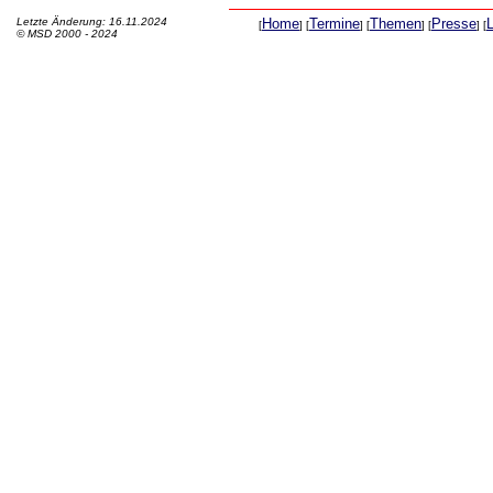
Letzte Änderung: 16.11.2024
Home
Termine
Themen
Presse
[
] [
] [
] [
] [
© MSD 2000 - 2024