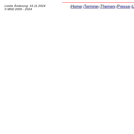
Letzte Änderung: 16.11.2024
Home
Termine
Themen
Presse
[
] [
] [
] [
] [
© MSD 2000 - 2024