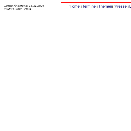
Letzte Änderung: 16.11.2024
Home
Termine
Themen
Presse
[
] [
] [
] [
] [
© MSD 2000 - 2024